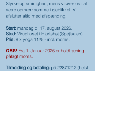
Styrke og smidighed, mens vi øver os i at
være opmærksomme i øjeblikket. Vi
afslutter altid med afspænding.
Start:
mandag d. 17. august 2026.
Sted:
Viruphuset i Hjortshøj (Spejlsalen)
Pris:
8 x yoga 1125,- incl. moms.
Fra 1. Januar 2026 er holdtræning
OBS!
pålagt moms.
Tilmelding og betaling:
på
22871212
(helst
samtidig)
Medbring gerne dit eget yogaudstyr.
*
Kom i behageligt tøj, du kan
bevæge dig i.